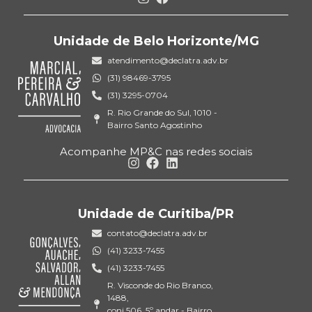
Unidade de Belo Horizonte/MG
atendimento@declatra.adv.br
(31) 98469-3795
(31) 3295-0704
R. Rio Grande do Sul, 1010 -
Bairro Santo Agostinho
Acompanhe MP&C nas redes sociais
Unidade de Curitiba/PR
contato@declatra.adv.br
(41) 3233-7455
(41) 3233-7455
R. Visconde do Rio Branco,
1488,
conj 506, 5º andar - Bairro