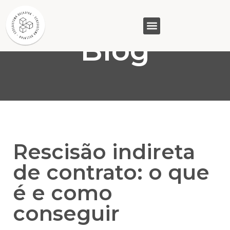
Blog
GASAM (PR)
MP&C (MG)
QUEM SOMOS
Rescisão indireta
de contrato: o que
é e como
conseguir