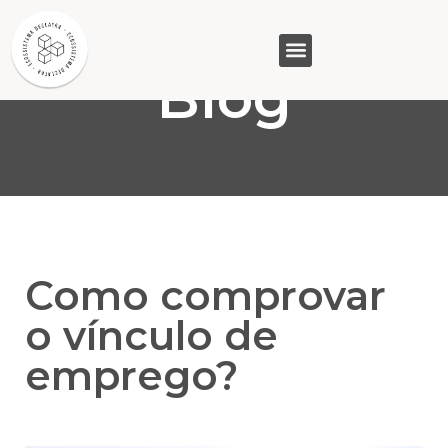
Blog
GASAM (PR)
MP&C (MG)
QUEM SOMOS
Como comprovar
o vínculo de
emprego?