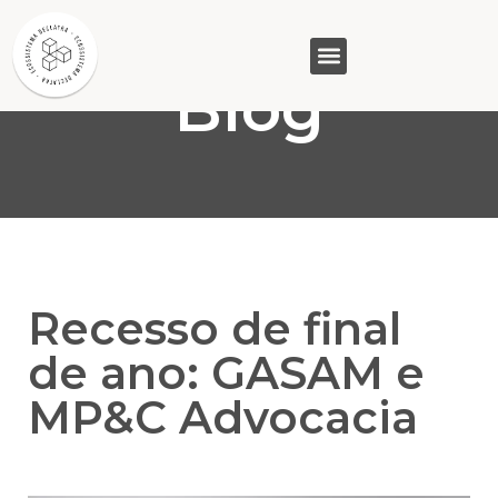
Blog
GASAM (PR)
MP&C (MG)
QUEM SOMOS
Recesso de final
de ano: GASAM e
MP&C Advocacia