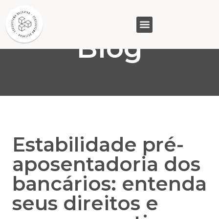
Blog
GASAM (PR)
MP&C (MG)
QUEM SOMOS
Estabilidade pré-
aposentadoria dos
bancários: entenda
seus direitos e