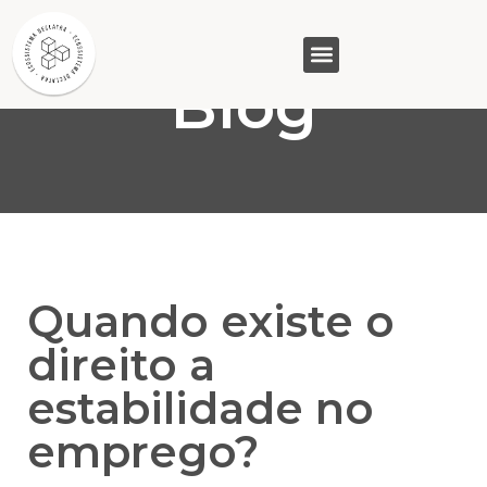
Blog
GASAM (PR)
MP&C (MG)
QUEM SOMOS
Quando existe o
direito a
estabilidade no
emprego?