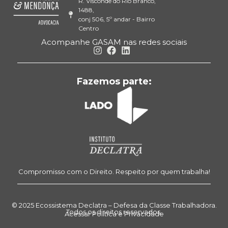
R. Visconde do Rio Branco,
1488,
conj 506, 5º andar - Bairro
Centro
Acompanhe GASAM nas redes sociais
Fazemos parte:
Compromisso com o Direito. Respeito por quem trabalha!
© 2025 Ecossistema Declatra – Defesa da Classe Trabalhadora.
Todos os direitos reservados.
Acessar Política e Privacidade