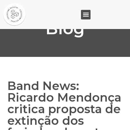
Blog
GASAM (PR)
MP&C (MG)
QUEM SOMOS
Band News:
Ricardo Mendonça
critica proposta de
extinção dos