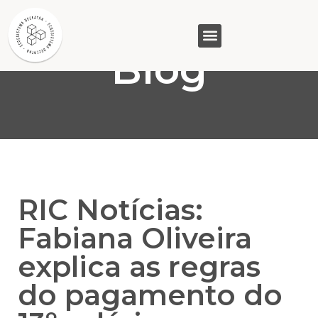
Blog
GASAM (PR)
MP&C (MG)
QUEM SOMOS
RIC Notícias:
Fabiana Oliveira
explica as regras
do pagamento do