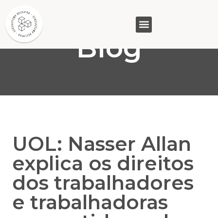
Blog
GASAM (PR)
MP&C (MG)
QUEM SOMOS
UOL: Nasser Allan
explica os direitos
dos trabalhadores
e trabalhadoras