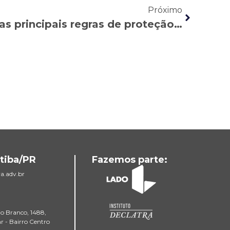
Próximo
Nasser Allan reforça as principais regras de proteção à classe trabalhadora em meio à nova onda de Covid-19
tiba/PR
Fazemos parte:
a.adv.br
io Branco, 1488,
ar - Bairro Centro