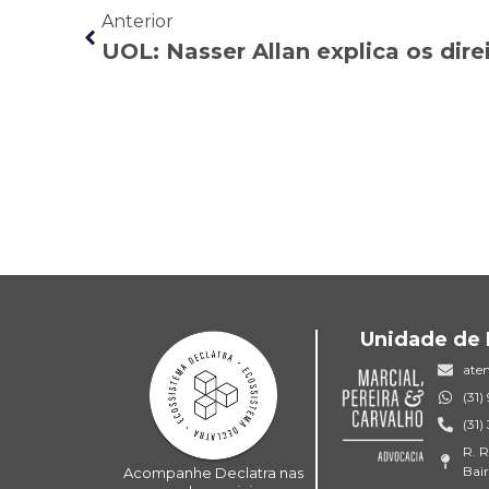
Anterior
Unidade de 
ate
(31
(31
R. R
Bai
Acompanhe Declatra nas