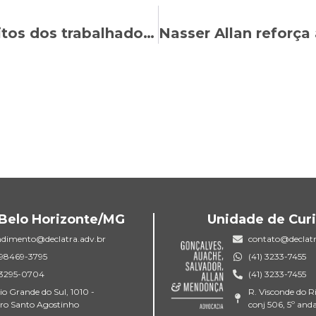
UOL: Nasser Allan explica os direitos dos trabalhadores e trabalhadoras acometidos pela Covid-19
Belo Horizonte/MG
Unidade de Curi
ndimento@declatra.adv.br
contato@declatr
) 98469-3795
(41) 3233-7455
) 3295-0704
(41) 3233-7455
io Grande do Sul, 1010 -
R. Visconde do R
rro Santo Agostinho
conj 506, 5º and