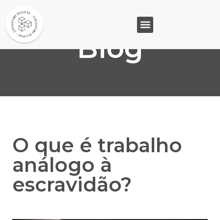
Blog
GASAM (PR)
MP&C (MG)
QUEM SOMOS
O que é trabalho
análogo à
escravidão?