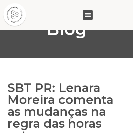
Blog
GASAM (PR)
MP&C (MG)
QUEM SOMOS
SBT PR: Lenara
Moreira comenta
as mudanças na
regra das horas