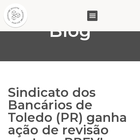
Blog
GASAM (PR)
MP&C (MG)
QUEM SOMOS
Sindicato dos
Bancários de
Toledo (PR) ganha
ação de revisão