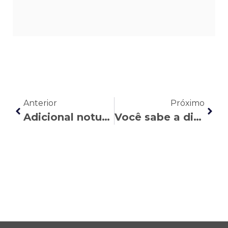
Anterior
Próximo
Adicional noturno: entenda as regras e os direitos do trabalhador
Você sabe a diferença entre licença-saúde e auxílio-doença?