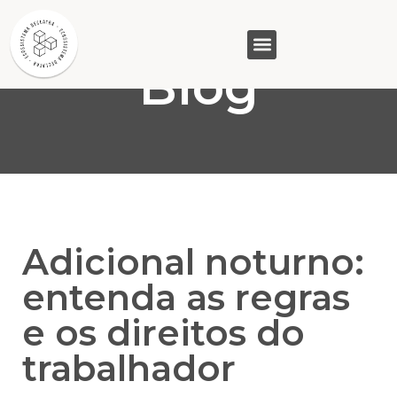
Blog
GASAM (PR)
MP&C (MG)
QUEM SOMOS
Adicional noturno:
entenda as regras
e os direitos do
trabalhador