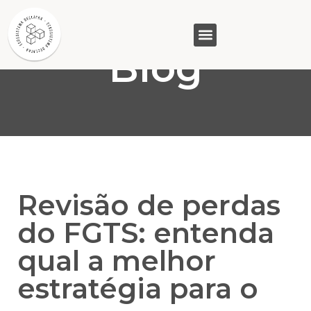
Blog
GASAM (PR)
MP&C (MG)
QUEM SOMOS
Revisão de perdas
do FGTS: entenda
qual a melhor
estratégia para o