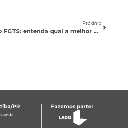
Próximo
Revisão de perdas do FGTS: entenda qual a melhor estratégia para o seu caso
tiba/PR
Fazemos parte:
a.adv.br