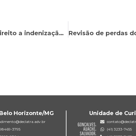
PREVI: Ação do Gasam garante direito a indenização para aposentados do Banco do Brasil
Belo Horizonte/MG
Unidade de Curi
ndimento@declatra.adv.br
contato@declatr
) 98469-3795
(41) 3233-7455