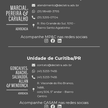
atendimento@declatra.adv.br
(31) 98469-3795
(31) 3295-0704
R. Rio Grande do Sul, 1010 -
Bairro Santo Agostinho
Acompanhe MP&C nas redes sociais
Unidade de Curitiba/PR
contato@declatra.adv.br
(41) 3233-7455
(41) 3233-7455
R. Visconde do Rio Branco,
1488,
conj 506, 5º andar - Bairro
Centro
Acompanhe GASAM nas redes sociais