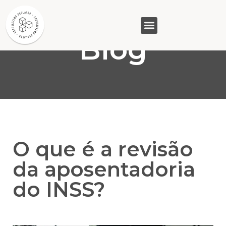
Blog
GASAM (PR)
MP&C (MG)
QUEM SOMOS
O que é a revisão
da aposentadoria
do INSS?