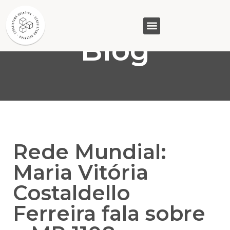
Blog
GASAM (PR)
MP&C (MG)
QUEM SOMOS
Rede Mundial:
Maria Vitória
Costaldello
Ferreira fala sobre