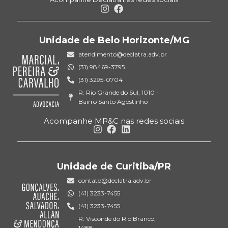
Unidade de Belo Horizonte/MG
atendimento@declatra.adv.br
(31) 98469-3795
(31) 3295-0704
R. Rio Grande do Sul, 1010 -
Bairro Santo Agostinho
Acompanhe MP&C nas redes sociais
Unidade de Curitiba/PR
contato@declatra.adv.br
(41) 3233-7455
(41) 3233-7455
R. Visconde do Rio Branco,
1488,