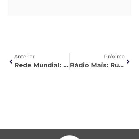
Anterior
Próximo
Rede Mundial: Maria Vitória Costaldello Ferreira fala sobre a MP 1108
Rádio Mais: Rubens Bordinhão explica as mudanças trazidas pela liberação do uso de máscaras