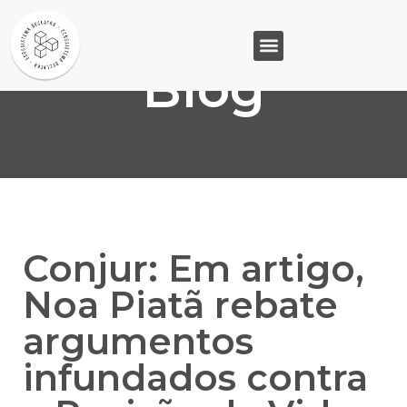
Blog
GASAM (PR)
MP&C (MG)
QUEM SOMOS
Conjur: Em artigo,
Noa Piatã rebate
argumentos
infundados contra