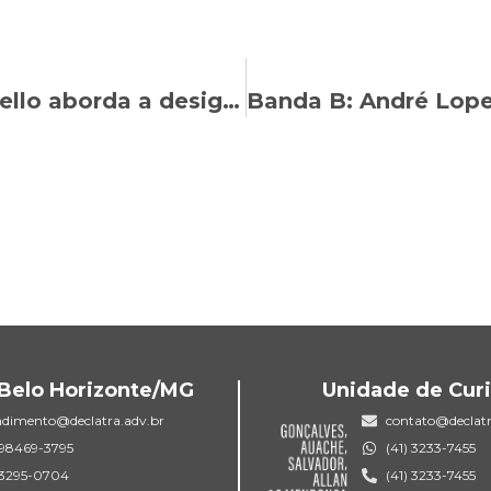
CNT Jornal: Maria Vitória Costaldello aborda a desigualdade salarial de gênero
Belo Horizonte/MG
Unidade de Curi
ndimento@declatra.adv.br
contato@declatr
) 98469-3795
(41) 3233-7455
) 3295-0704
(41) 3233-7455