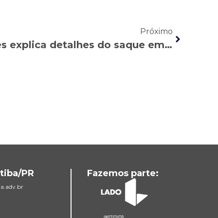
Próximo
Banda B: André Lopes explica detalhes do saque emergencial do FGTS
tiba/PR
Fazemos parte:
a.adv.br