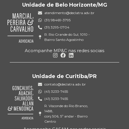
Unidade de Belo Horizonte/MG
atendimento@declatra.adv.br
(31) 98469-3795
(31) 3295-0704
R. Rio Grande do Sul, 1010 -
Bairro Santo Agostinho
Acompanhe MP&C nas redes sociais
Unidade de Curitiba/PR
contato@declatra.adv.br
(41) 3233-7455
(41) 3233-7455
R. Visconde do Rio Branco,
1488,
conj 506, 5º andar - Bairro
Centro