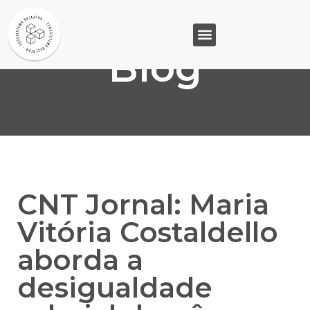
Blog
GASAM (PR)
MP&C (MG)
QUEM SOMOS
CNT Jornal: Maria
Vitória Costaldello
aborda a
desigualdade