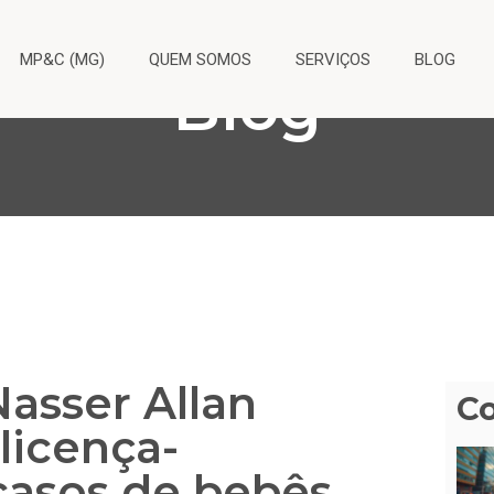
MP&C (MG)
QUEM SOMOS
SERVIÇOS
BLOG
Blog
asser Allan
C
 licença-
asos de bebês