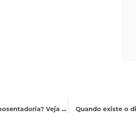
É possível aumentar o valor da aposentadoria? Veja quando o segurado ´pode pedir revisão ou adicionais ao INSS
Quando existe o d