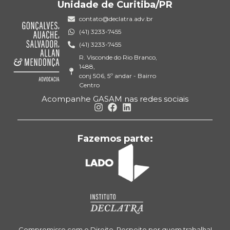
Unidade de Curitiba/PR
contato@declatra.adv.br
(41) 3233-7455
(41) 3233-7455
R. Visconde do Rio Branco,
1488,
conj 506, 5º andar - Bairro
Centro
Acompanhe GASAM nas redes sociais
Fazemos parte:
Compromisso com o Direito. Respeito por quem trabalha!