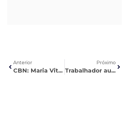
Anterior
Próximo
CBN: Maria Vitória analisa as causas da desigualdade salarial no Paraná
Trabalhador autônomo: quais as vantagens e desvantagens?