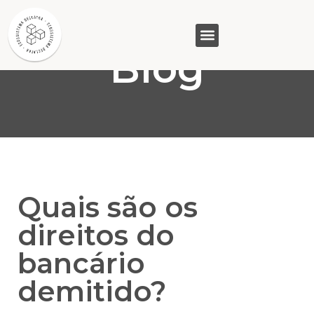
Blog
GASAM (PR)
MP&C (MG)
QUEM SOMOS
Quais são os
direitos do
bancário
demitido?