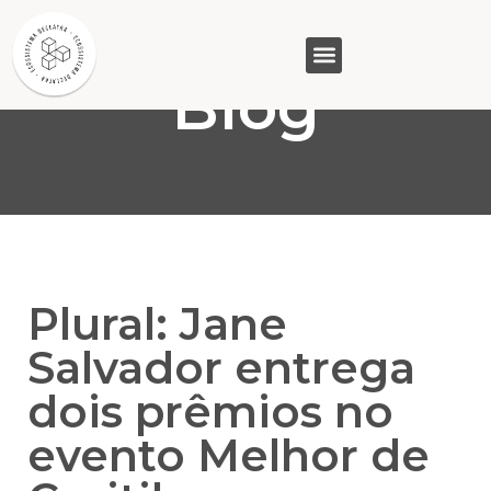
Blog
GASAM (PR)
MP&C (MG)
QUEM SOMOS
Plural: Jane
Salvador entrega
dois prêmios no
evento Melhor de