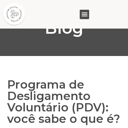
Blog
GASAM (PR)
MP&C (MG)
QUEM SOMOS
Programa de
Desligamento
Voluntário (PDV):
você sabe o que é?