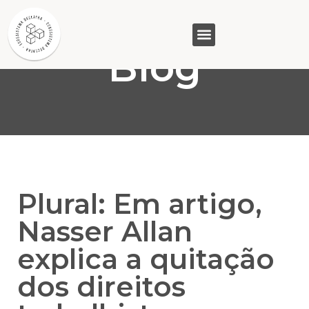
Blog
GASAM (PR)
MP&C (MG)
QUEM SOMOS
Plural: Em artigo,
Nasser Allan
explica a quitação
dos direitos