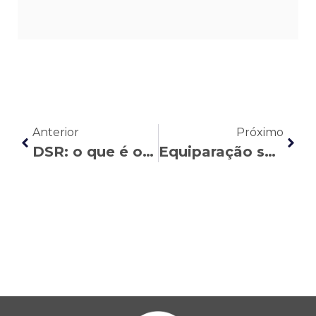
Anterior
Próximo
DSR: o que é o Descanso Semanal Remunerado e como ele impacta nas verbas trabalhistas
Equiparação salarial: quem tem esse direito?