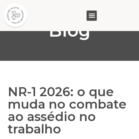
Blog
GASAM (PR)
MP&C (MG)
QUEM SOMOS
NR-1 2026: o que
muda no combate
ao assédio no
trabalho