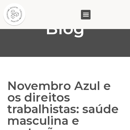
Blog
GASAM (PR)
MP&C (MG)
QUEM SOMOS
Novembro Azul e
os direitos
trabalhistas: saúde
masculina e