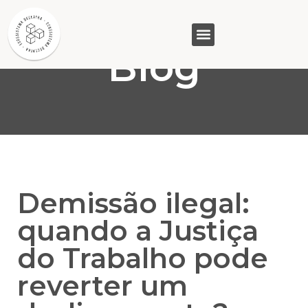
Blog
GASAM (PR)
MP&C (MG)
QUEM SOMOS
Demissão ilegal:
quando a Justiça
do Trabalho pode
reverter um