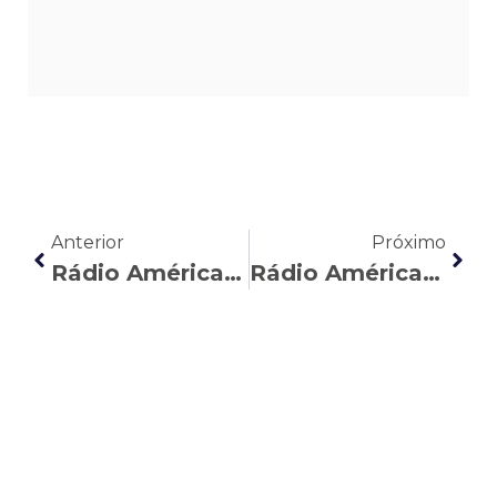
Anterior
Próximo
Rádio América: Humberto Marcial reforça a importância do Abril Verde para a segurança do trabalho
Rádio América: Humberto Marcial comenta a mobilização popular pelo fim da jornada 6 x 1