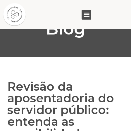
Blog
GASAM (PR)
MP&C (MG)
QUEM SOMOS
Revisão da
aposentadoria do
servidor público:
entenda as