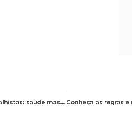
Novembro Azul e os direitos trabalhistas: saúde masculina e proteção no trabalho caminham juntas