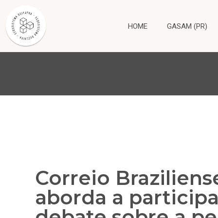
HOME
GASAM (PR)
Correio Braziliens
aborda a particip
debate sobre a pe