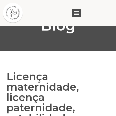
Blog
GASAM (PR)
MP&C (MG)
QUEM SOMOS
Licença
maternidade,
licença
paternidade,