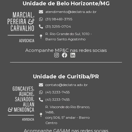
Unidade de Belo Horizonte/MG
atendimento@declatra.adv.br
(31) 98469-3795
(31) 3295-0704
R. Rio Grande do Sul, 1010 -
Bairro Santo Agostinho
Acompanhe MP&C nas redes sociais
Unidade de Curitiba/PR
contato@declatra.adv.br
(41) 3233-7455
(41) 3233-7455
R. Visconde do Rio Branco,
1488,
conj 506, 5º andar - Bairro
Centro
Acompanhe GASAM nas redes sociais