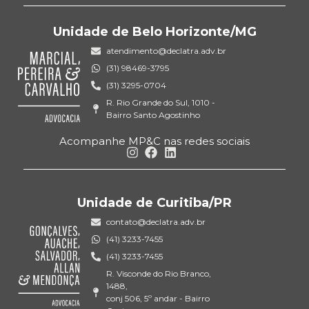
Unidade de Belo Horizonte/MG
atendimento@declatra.adv.br
(31) 98469-3795
(31) 3295-0704
R. Rio Grande do Sul, 1010 -
Bairro Santo Agostinho
Acompanhe MP&C nas redes sociais
Unidade de Curitiba/PR
contato@declatra.adv.br
(41) 3233-7455
(41) 3233-7455
R. Visconde do Rio Branco,
1488,
conj 506, 5º andar - Bairro