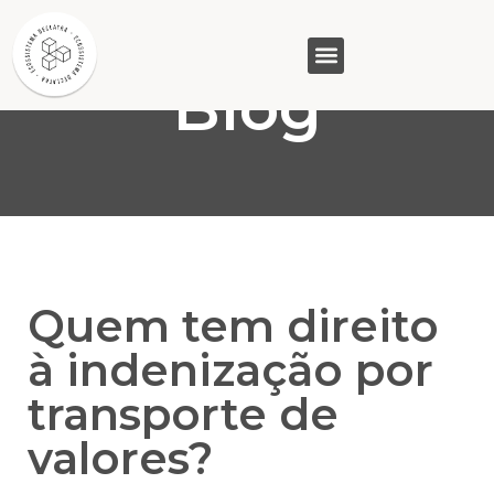
Blog
GASAM (PR)
MP&C (MG)
QUEM SOMOS
Quem tem direito
à indenização por
transporte de
valores?