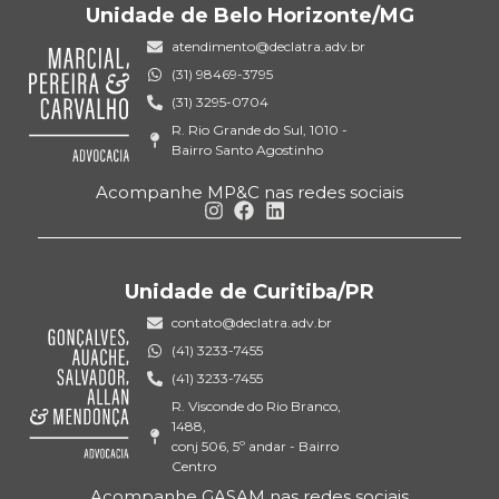
Unidade de Belo Horizonte/MG
atendimento@declatra.adv.br
(31) 98469-3795
(31) 3295-0704
R. Rio Grande do Sul, 1010 -
Bairro Santo Agostinho
Acompanhe MP&C nas redes sociais
Unidade de Curitiba/PR
contato@declatra.adv.br
(41) 3233-7455
(41) 3233-7455
R. Visconde do Rio Branco,
1488,
conj 506, 5º andar - Bairro
Centro
Acompanhe GASAM nas redes sociais