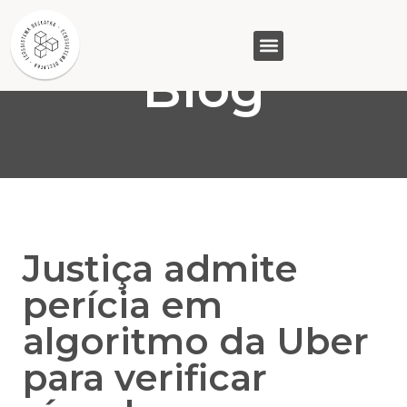
Blog
GASAM (PR)
MP&C (MG)
QUEM SOMOS
Justiça admite
perícia em
algoritmo da Uber
para verificar