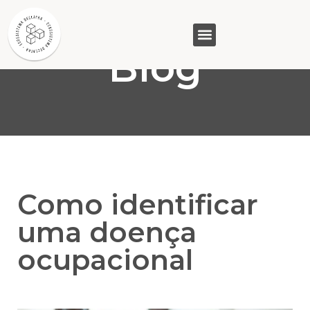
Blog
GASAM (PR)
MP&C (MG)
QUEM SOMOS
Como identificar
uma doença
ocupacional