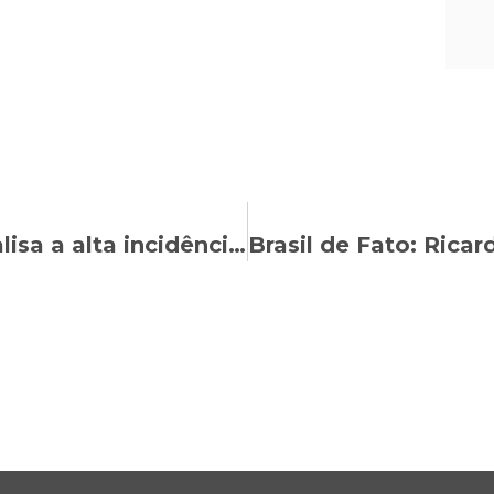
Gazeta do Povo: Nasser Allan analisa a alta incidência de assédio eleitoral no Paraná