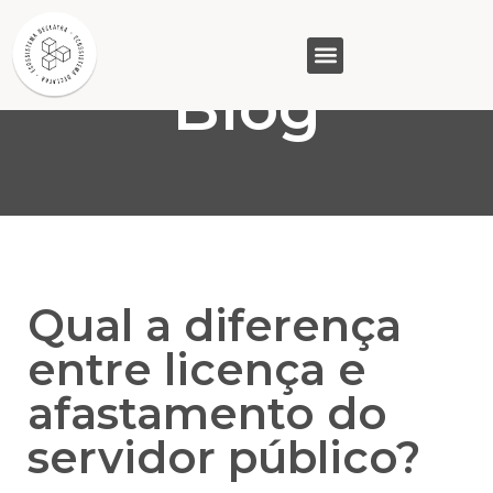
Blog
GASAM (PR)
MP&C (MG)
QUEM SOMOS
Qual a diferença
entre licença e
afastamento do
servidor público?