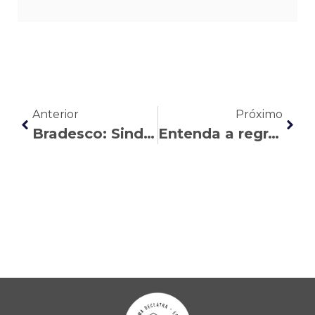
Anterior
Próximo
Bradesco: Sindicato ganha ação de 7ª e 8ª horas para Gerentes de Relacionamento PJ
Entenda a regra para se aposentar pelo INSS