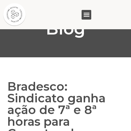
Blog
GASAM (PR)
MP&C (MG)
QUEM SOMOS
Bradesco:
Sindicato ganha
ação de 7ª e 8ª
horas para