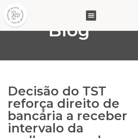
Blog
GASAM (PR)
MP&C (MG)
QUEM SOMOS
Decisão do TST
reforça direito de
bancária a receber
intervalo da