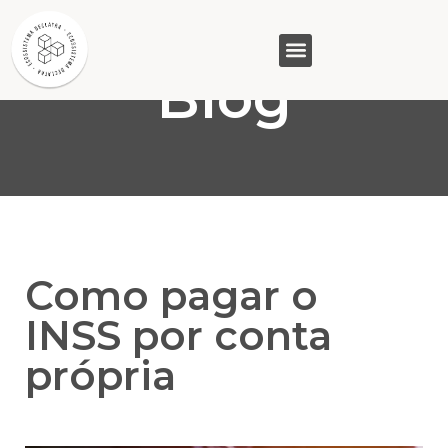
Blog
GASAM (PR)
MP&C (MG)
QUEM SOMOS
Como pagar o
INSS por conta
própria