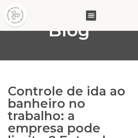
Blog
GASAM (PR)
MP&C (MG)
QUEM SOMOS
Controle de ida ao
banheiro no
trabalho: a
empresa pode