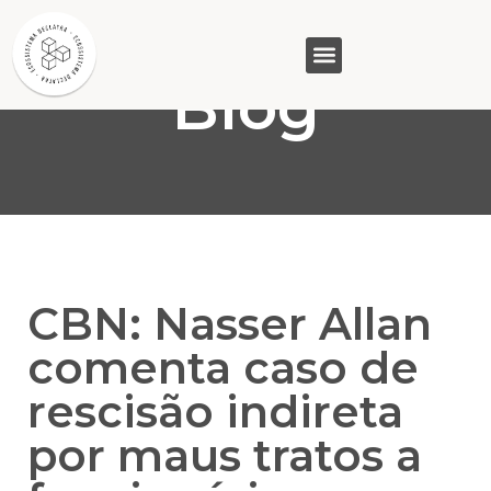
Blog
GASAM (PR)
MP&C (MG)
QUEM SOMOS
CBN: Nasser Allan
comenta caso de
rescisão indireta
por maus tratos a