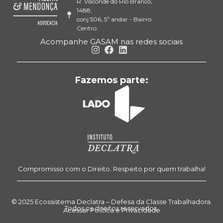
R. Visconde do Rio Branco,
1488,
conj 506, 5º andar - Bairro
Centro
Acompanhe GASAM nas redes sociais
Fazemos parte:
Compromisso com o Direito. Respeito por quem trabalha!
© 2025 Ecossistema Declatra – Defesa da Classe Trabalhadora.
Todos os direitos reservados.
Acessar Política e Privacidade