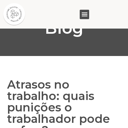
Blog
GASAM (PR)
MP&C (MG)
QUEM SOMOS
Atrasos no
trabalho: quais
punições o
trabalhador pode