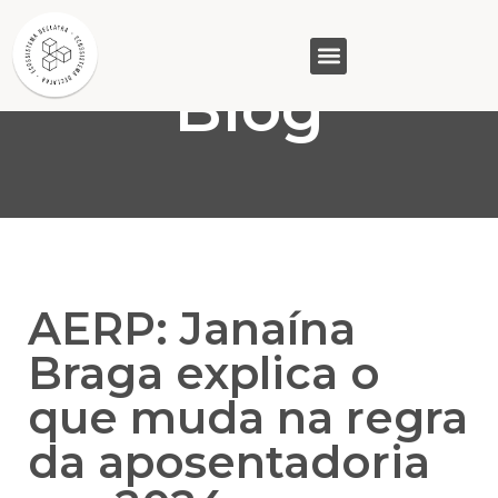
Blog
GASAM (PR)
MP&C (MG)
QUEM SOMOS
AERP: Janaína
Braga explica o
que muda na regra
da aposentadoria