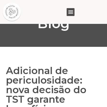
Blog
GASAM (PR)
MP&C (MG)
QUEM SOMOS
Adicional de
periculosidade:
nova decisão do
TST garante