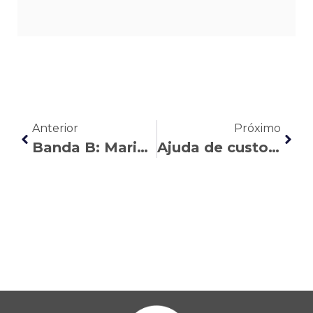
Anterior
Próximo
Banda B: Maria Vitória Costaldello comenta a situação atual das jornadas de trabalho no Brasil
Ajuda de custo na CLT: o que é, quando se aplica e quais os seus direitos