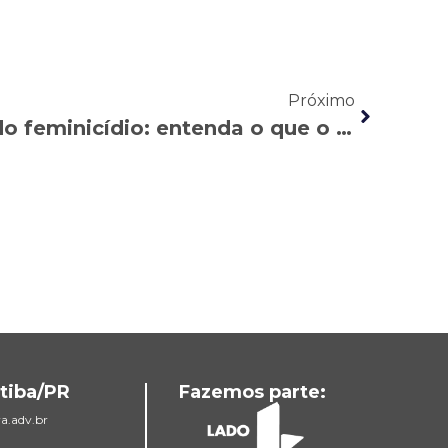
Próximo
Pensão para órfãos do feminicídio: entenda o que o INSS passou a garantir
tiba/PR
Fazemos parte:
a.adv.br