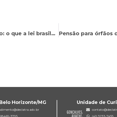
Inclusão e diversidade no trabalho: o que a lei brasileira garante a todos os trabalhadores
Belo Horizonte/MG
Unidade de Curi
ndimento@declatra.adv.br
contato@declatr
) 98469-3795
(41) 3233-7455