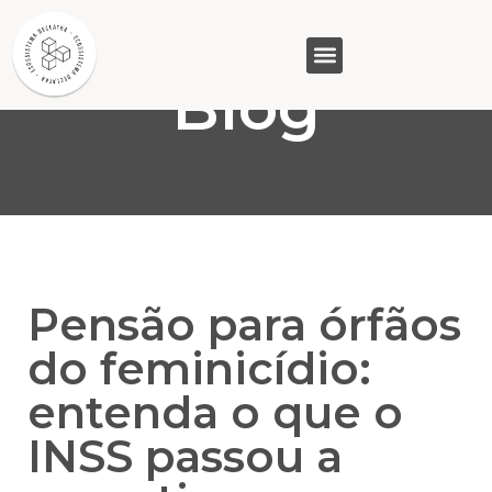
Blog
GASAM (PR)
MP&C (MG)
QUEM SOMOS
Pensão para órfãos
do feminicídio:
entenda o que o
INSS passou a