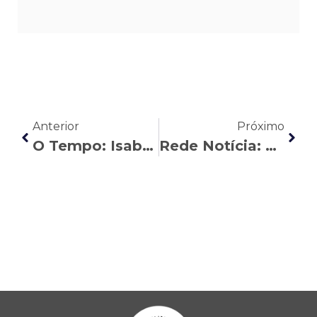
Anterior
Próximo
O Tempo: Isabela Monteira explica se o carnaval é feriado para todo mundo
Rede Notícia: Kleber Carvalho aborda o debate sobre o fim da escala 6 x 1