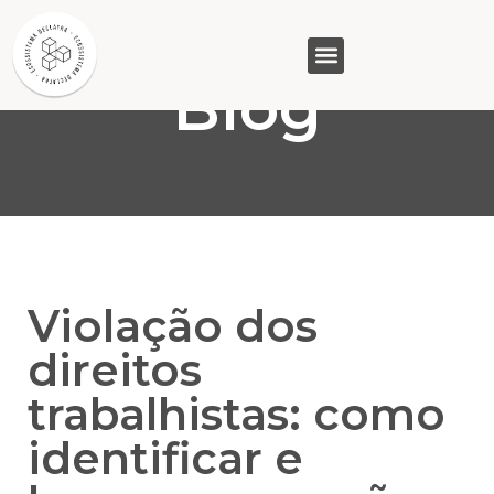
Blog
GASAM (PR)
MP&C (MG)
QUEM SOMOS
Violação dos
direitos
trabalhistas: como
identificar e