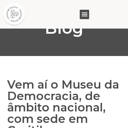
Blog
GASAM (PR)
MP&C (MG)
QUEM SOMOS
Vem aí o Museu da
Democracia, de
âmbito nacional,
com sede em