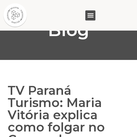
Blog
GASAM (PR)
MP&C (MG)
QUEM SOMOS
TV Paraná
Turismo: Maria
Vitória explica
como folgar no