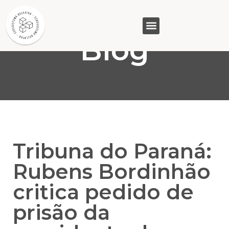
Blog
GASAM (PR)
MP&C (MG)
QUEM SOMOS
Tribuna do Paraná:
Rubens Bordinhão
critica pedido de
prisão da